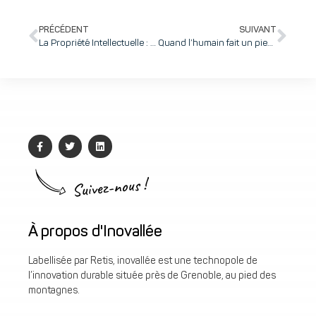
PRÉCÉDENT
SUIVANT
La Propriété Intellectuelle : Un atout stratégique pour booster la valeur de votre start-up
Quand l’humain fait un pied de nez à l’IA : Tchatbooster frôle le million de CA et devient un poids lourd du SMS conversationnel
Suivez-nous !
À propos d'Inovallée
Labellisée par Retis, inovallée est une technopole de
l’innovation durable située près de Grenoble, au pied des
montagnes.