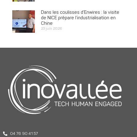
Dans les coulisses d’Enwires : la visite
de NICE prépare l’industrialisation en
Chine
23 juin 2026
04 76 90 41 57