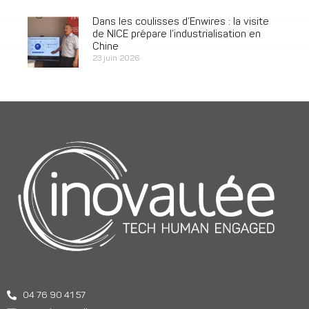
Dans les coulisses d’Enwires : la visite
de NICE prépare l’industrialisation en
Chine
23 juin 2026
04 76 90 41 57