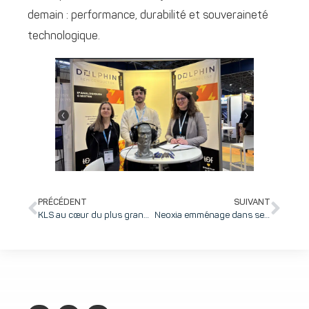
demain : performance, durabilité et souveraineté
technologique.
PRÉCÉDENT
SUIVANT
KLS au cœur du plus grand chantier de logistique hospitalière automatisée d’Europe : avec le projet BAURéaLS aux Hospices Civils de Lyon, KLS orchestre la logistique de l’hôpital du futur.
Neoxia emménage dans ses nouveaux bureaux au binôme : comment une scale-up parisienne a trouvé à Grenoble, sur inovallée, le terreau idéal pour grandir