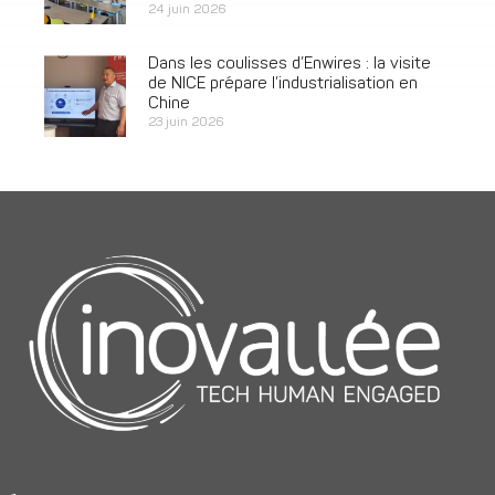
24 juin 2026
Dans les coulisses d’Enwires : la visite
de NICE prépare l’industrialisation en
Chine
23 juin 2026