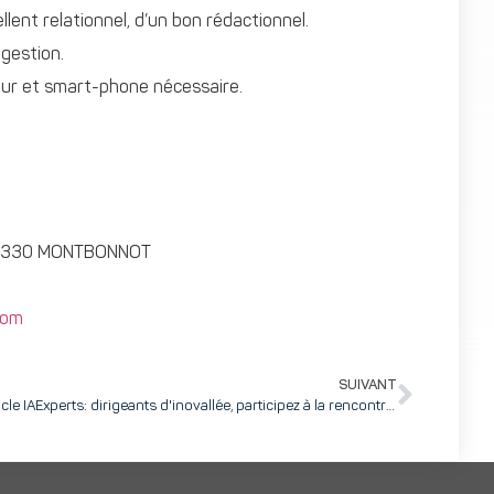
lent relationnel, d’un bon rédactionnel.
 gestion.
eur et smart-phone nécessaire.
 38330 MONTBONNOT
com
SUIVANT
Cycle IAExperts: dirigeants d'inovallée, participez à la rencontre du 15 janvier "Anticiper avec les signaux faibles"