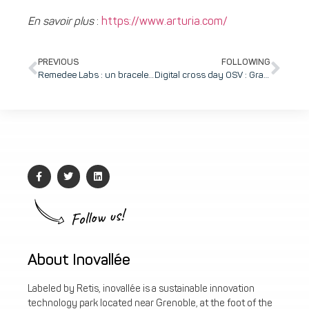
En savoir plus
:
https://www.arturia.com/
PREVIOUS
FOLLOWING
Remedee Labs : un bracelet high-tech pour lutter contre la fibromyalgie
Digital cross day OSV : Graaly se hisse à la première place du podium
Follow us!
About Inovallée
Labeled by Retis, inovallée is a sustainable innovation
technology park located near Grenoble, at the foot of the