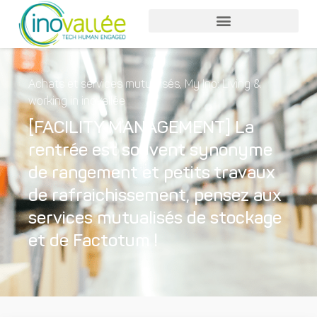
Achats et services mutualisés
,
My Ino: Living &
working in inovallée
[FACILITY MANAGEMENT] La
rentrée est souvent synonyme
de rangement et petits travaux
de rafraichissement, pensez aux
services mutualisés de stockage
et de Factotum !