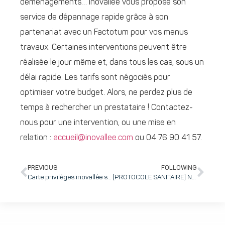
déménagements… inovallée vous propose son
service de dépannage rapide grâce à son
partenariat avec un Factotum pour vos menus
travaux. Certaines interventions peuvent être
réalisée le jour même et, dans tous les cas, sous un
délai rapide. Les tarifs sont négociés pour
optimiser votre budget. Alors, ne perdez plus de
temps à rechercher un prestataire ! Contactez-
nous pour une intervention, ou une mise en
relation :
accueil@inovallee.com
ou 04 76 90 41 57.
PREVIOUS
FOLLOWING
Carte privilèges inovallée saison 2021-2022 : faire marcher le commerce de proximité et augmenter son pouvoir d’achat
[PROTOCOLE SANITAIRE] Nos salles de réunion offrent un cadre sécurisé pour vos formations ou séminaires professionnels : retrouvez le plaisir de l’événementiel avec vos collaborateurs !