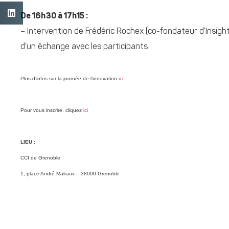
De 16h30 à 17h15 :
– Intervention de Frédéric Rochex (co-fondateur d’Insight 
d’un échange avec les participants
Plus d’infos sur la journée de l’innovation
ici
Pour vous inscrire, cliquez
ici
LIEU :
CCI de Grenoble
1, place André Malraux – 38000 Grenoble