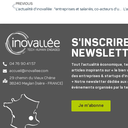
PREVIOUS
L'actualité d'inovallée : "entreprises et salariés, co-acteurs d'une fin de collaboration, est-ce possible ?" – Ne manquez pas l'atelier innovation sociale du 25 juin !
S'INSCRIR
NEWSLET
04 76 90 41 57
Tout l’actualité économique, te
articles inspirants sur « le bien v
accueil@inovallee.com
des entreprises & startups d’in
29 chemin du Vieux Chêne
+ Notre newsletter dédiée aux
38240 Meylan (Isère - FRANCE)
événements organisés par la t
Je m'abonne