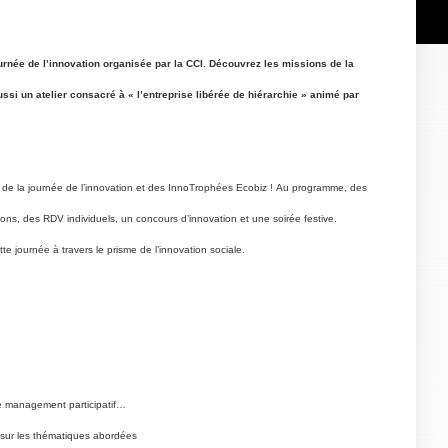
 journée de l’innovation organisée par la CCI. Découvrez les missions de la
si un atelier consacré à « l’entreprise libérée de hiérarchie » animé par
 de la journée de l’innovation et des InnoTrophées Ecobiz !
Au programme, des
ons, des RDV individuels, un concours d’innovation et une soirée festive.
tte journée à travers le prisme de l’innovation sociale.
le management participatif…
 sur les thématiques abordées