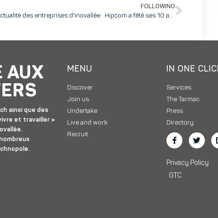
FOLLOWING
L'actualité des entreprises d'inovallée : Hipcom a fêté ses 10 ans !
E AUX
MENU
IN ONE CLI
TERS
Discover
Services
Join us
The Tarmac
ch ainsi que des
Undertake
Press
ivre et travailler »
Live and work
Directory
ovallée.
Recruit
 nombreux
echnopole.
Privacy Policy
GTC