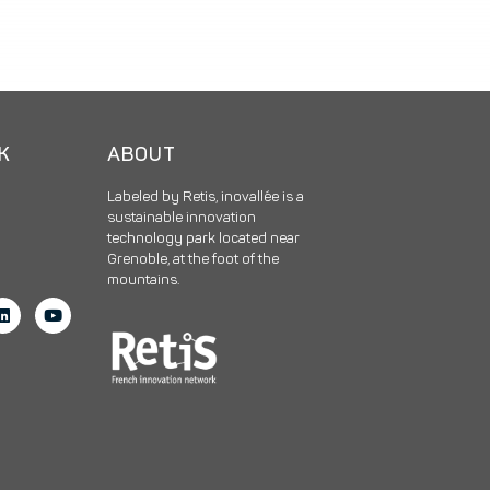
CK
ABOUT
Labeled by Retis, inovallée is a
sustainable innovation
technology park located near
Grenoble, at the foot of the
mountains.