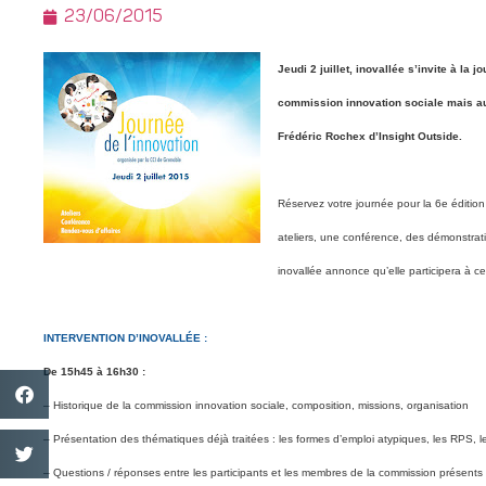
23/06/2015
Jeudi 2 juillet, inovallée s’invite à la
commission innovation sociale mais aus
Frédéric Rochex d’Insight Outside.
Réservez votre journée pour la 6e édition
ateliers, une conférence, des démonstrati
inovallée annonce qu’elle participera à ce
INTERVENTION D’INOVALLÉE :
De 15h45 à 16h30 :
– Historique de la commission innovation sociale, composition, missions, organisation
– Présentation des thématiques déjà traitées : les formes d’emploi atypiques, les RPS, 
– Questions / réponses entre les participants et les membres de la commission présents