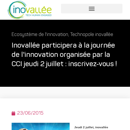
Nos services entreprises
Nos services collaborateurs
Ecosystème de l'innovation
,
Technopole inovallée
Inovallée participera à la journée
de l'innovation organisée par la
CCI jeudi 2 juillet : inscrivez-vous !
23/06/2015
Jeudi 2 juillet, inovallée