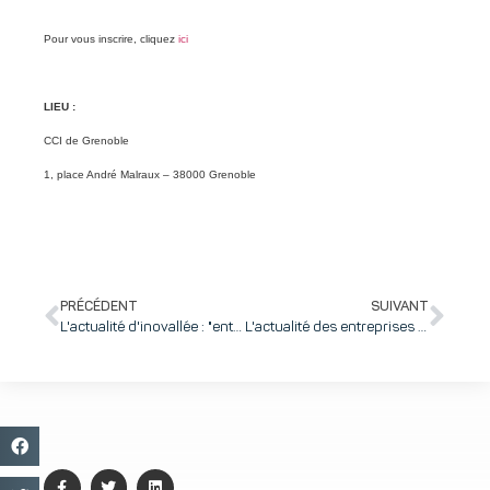
Pour vous inscrire, cliquez
ici
LIEU :
CCI de Grenoble
1, place André Malraux – 38000 Grenoble
PRÉCÉDENT
SUIVANT
L'actualité d'inovallée : "entreprises et salariés, co-acteurs d'une fin de collaboration, est-ce possible ?" – Ne manquez pas l'atelier innovation sociale du 25 juin !
L'actualité des entreprises d'inovallée : Hipcom a fêté ses 10 ans !