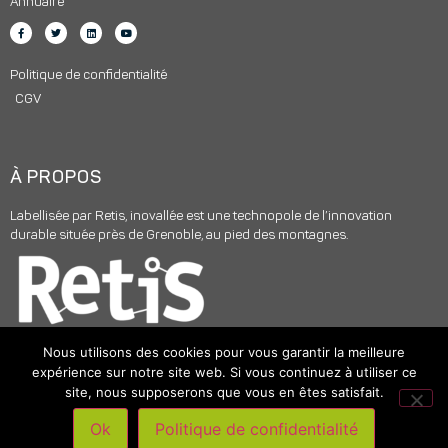
Annuaire
Politique de confidentialité
CGV
À PROPOS
Labellisée par Retis, inovallée est une technopole de l’innovation
durable située près de Grenoble, au pied des montagnes.
Nous utilisons des cookies pour vous garantir la meilleure
expérience sur notre site web. Si vous continuez à utiliser ce
site, nous supposerons que vous en êtes satisfait.
© 2025
INOVALLÉE
– Tous droits réservés –
Mentions légales
|
Ok
Politique de confidentialité
Accompagnement digital par Skyloud