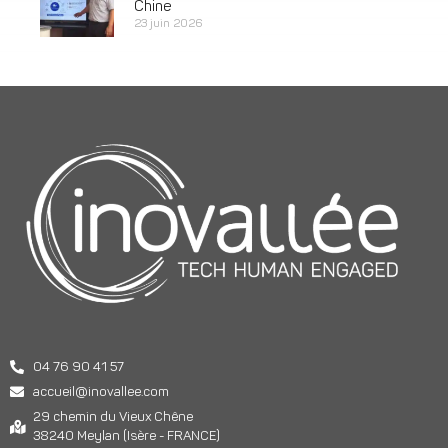
Chine
23 juin 2026
04 76 90 41 57
accueil@inovallee.com
29 chemin du Vieux Chêne
38240 Meylan (Isère - FRANCE)