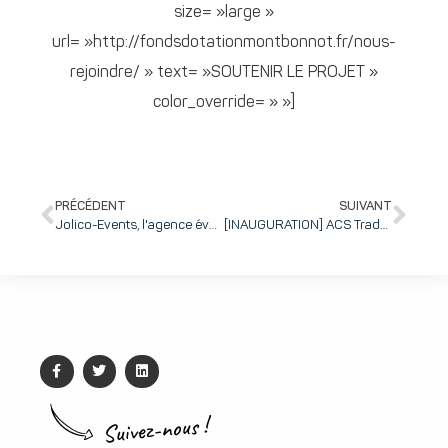
size= »large »
url= »http://fondsdotationmontbonnot.fr/nous-
rejoindre/ » text= »SOUTENIR LE PROJET »
color_override= » »]
PRÉCÉDENT
SUIVANT
Jolico-Events, l'agence événementielle qui va réveiller vos sens
[INAUGURATION] ACS Traduction ouvre ses portes aux entreprises d'inovallée et présente ses outils innovants pour faciliter la traduction
Suivez-nous !