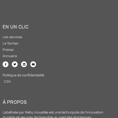
EN UN CLIC
Les services
Le Tarmac
Presse
Annuaire
Politique de confidentialité
CGV
À PROPOS
Labellisée par Retis, inovallée est une technopole de l’innovation
durable située près de Grenoble, au pied des montagnes.