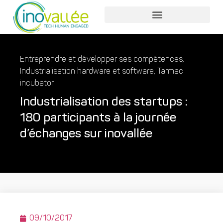
Nos services entreprises
Nos services collaborateurs
Entreprendre et développer ses compétences
,
Industrialisation hardware et software
,
Tarmac
incubator
Industrialisation des startups :
180 participants à la journée
d’échanges sur inovallée
09/10/2017