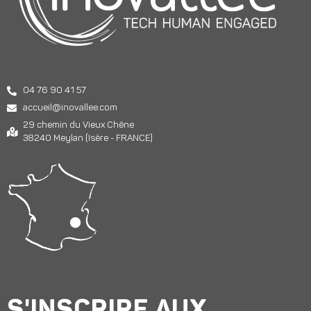
04 76 90 41 57
accueil@inovallee.com
29 chemin du Vieux Chêne
38240 Meylan (Isère - FRANCE)