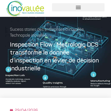
Nos services entreprises
Nos services collaborateurs
Sucess stories des entreprises d'inovallée
,
Technopole inovallée
Inspection Flow : Metrologic DCS
transforme la donnée
d’inspection en levier de décision
industrielle
29/04/2026