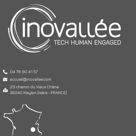
04 76 90 41 57
accueil@inovallee.com
29 chemin du Vieux Chêne
38240 Meylan (Isère - FRANCE)