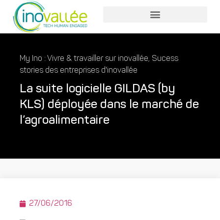
Nos services entreprises
Nos services collaborateurs
My Ino : Vivre & travailler sur inovallée
,
Sucess
stories des entreprises d'inovallée
La suite logicielle GILDAS (by
KLS) déployée dans le marché de
l’agroalimentaire
27/06/2016