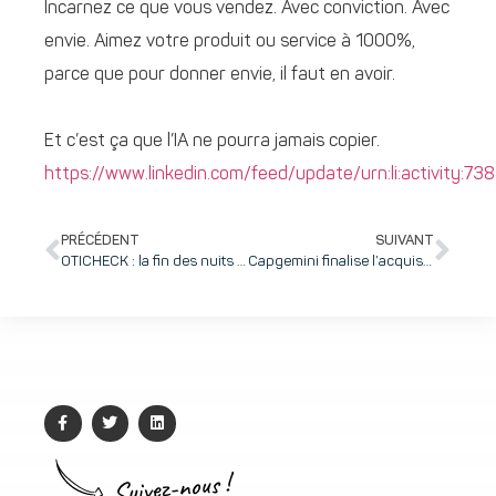
Incarnez ce que vous vendez. Avec conviction. Avec
envie. Aimez votre produit ou service à 1000%,
parce que pour donner envie, il faut en avoir.
Et c’est ça que l’IA ne pourra jamais copier.
https://www.linkedin.com/feed/update/urn:li:activity
PRÉCÉDENT
SUIVANT
OTICHECK : la fin des nuits blanches et du stress parental est en route.
Capgemini finalise l’acquisition de WNS pour créer un leader mondial des opérations intelligentes basées sur l’IA agentique
Suivez-nous !