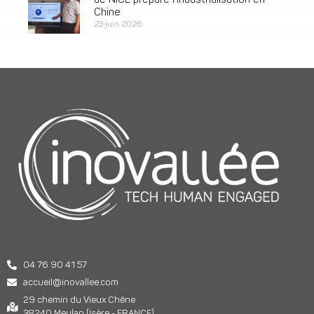
de NICE prépare l’industrialisation en
Chine
23 juin 2026
04 76 90 41 57
accueil@inovallee.com
29 chemin du Vieux Chêne
38240 Meylan (Isère - FRANCE)