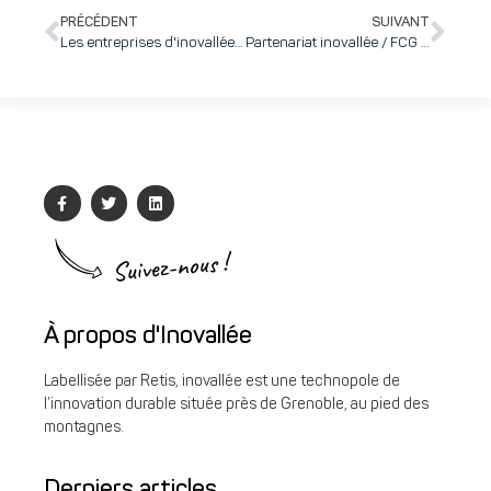
PRÉCÉDENT
SUIVANT
Les entreprises d'inovallée recrutent : Technidata recherche un ingénieur validation (H/F)
Partenariat inovallée / FCG – FC Grenoble Rugby : Venez rencontrer le FCG lors de ses permanences sur inovallée !
Suivez-nous !
À propos d'Inovallée
Labellisée par Retis, inovallée est une technopole de
l’innovation durable située près de Grenoble, au pied des
montagnes.
Derniers articles