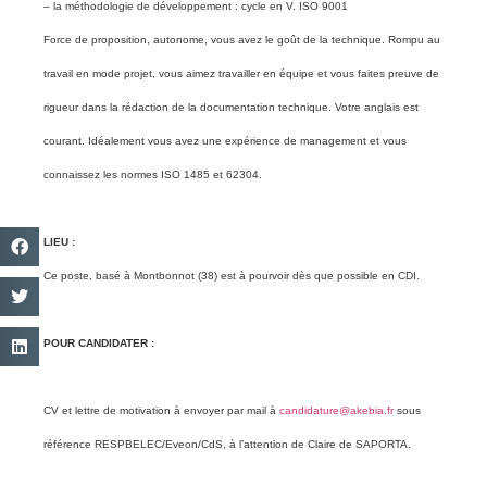
– la méthodologie de développement : cycle en V. ISO 9001
Force de proposition, autonome, vous avez le goût de la technique. Rompu au
travail en mode projet, vous aimez travailler en équipe et vous faites preuve de
rigueur dans la rédaction de la documentation technique. Votre anglais est
courant. Idéalement vous avez une expérience de management et vous
connaissez les normes ISO 1485 et 62304.
LIEU :
Ce poste, basé à Montbonnot (38) est à pourvoir dès que possible en CDI.
POUR CANDIDATER :
CV et lettre de motivation à envoyer par mail à
candidature@akebia.fr
sous
référence RESPBELEC/Eveon/CdS, à l’attention de Claire de SAPORTA.