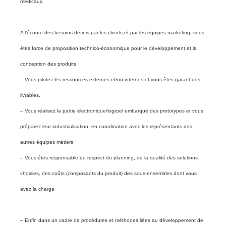
médicaux.
A l’écoute des besoins définis par les clients et par les équipes marketing, vous
êtes force de proposition technico-économique pour le développement et la
conception des produits
– Vous pilotez les ressources externes et/ou internes et vous êtes garant des
livrables.
– Vous réalisez la partie électronique/logiciel embarqué des prototypes et vous
préparez leur industrialisation, en coordination avec les représentants des
autres équipes métiers
– Vous êtes responsable du respect du planning, de la qualité des solutions
choisies, des coûts (composants du produit) des sous-ensembles dont vous
avez la charge
– Enfin dans un cadre de procédures et méthodes liées au développement de