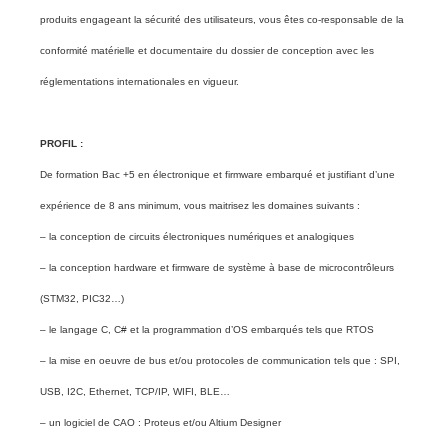
produits engageant la sécurité des utilisateurs, vous êtes co-responsable de la
conformité matérielle et documentaire du dossier de conception avec les
réglementations internationales en vigueur.
PROFIL :
De formation Bac +5 en électronique et firmware embarqué et justifiant d’une
expérience de 8 ans minimum, vous maitrisez les domaines suivants :
– la conception de circuits électroniques numériques et analogiques
– la conception hardware et firmware de système à base de microcontrôleurs
(STM32, PIC32…)
– le langage C, C# et la programmation d’OS embarqués tels que RTOS
– la mise en oeuvre de bus et/ou protocoles de communication tels que : SPI,
USB, I2C, Ethernet, TCP/IP, WIFI, BLE…
– un logiciel de CAO : Proteus et/ou Altium Designer