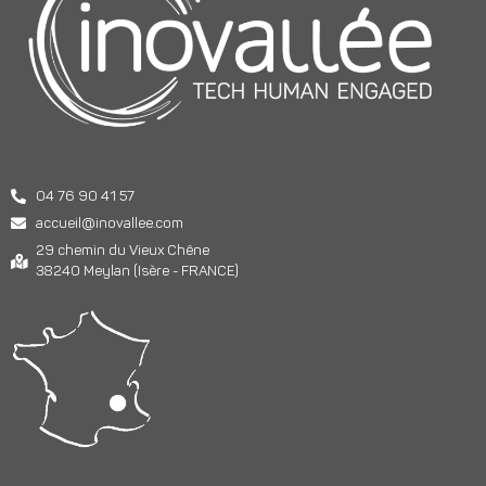
04 76 90 41 57
accueil@inovallee.com
29 chemin du Vieux Chêne
38240 Meylan (Isère - FRANCE)