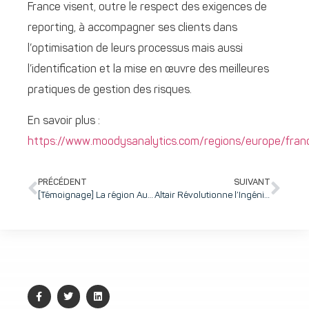
France visent, outre le respect des exigences de
reporting, à accompagner ses clients dans
l’optimisation de leurs processus mais aussi
l’identification et la mise en œuvre des meilleures
pratiques de gestion des risques.
En savoir plus :
https://www.moodysanalytics.com/regions/europe/fran
PRÉCÉDENT
SUIVANT
[Témoignage] La région Auvergne-Rhône-Alpes : faciliter le parcours de vie des personnes en situation de handicap
Altair Révolutionne l’Ingénierie avec le Lancement d’Altair® HyperWorks® 2023 et son IA générative