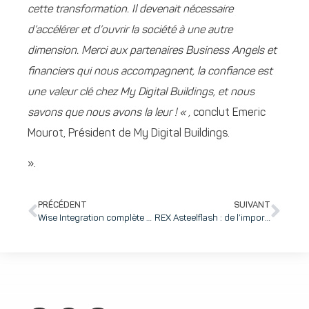
cette transformation. Il devenait nécessaire
d’accélérer et d’ouvrir la société à une autre
dimension. Merci aux partenaires Business Angels et
financiers qui nous accompagnent, la confiance est
une valeur clé chez My Digital Buildings, et nous
savons que nous avons la leur ! « ,
conclut Emeric
Mourot, Président de My Digital Buildings.
».
PRÉCÉDENT
SUIVANT
Wise Integration complète son tour de table de série B avec Applied Ventures et ITIC Taiwan pour accélérer le développement de sa technologie et ouvre une filiale à Hong Kong
REX Asteelflash : de l’importance du design et des tests dans l’industrialisation hardware, le bel exemple de l’ARVA, re-designed by Asteel et 100% made-in France