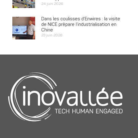
24 juin 2026
Dans les coulisses d’Enwires : la visite
de NICE prépare l’industrialisation en
Chine
23 juin 2026