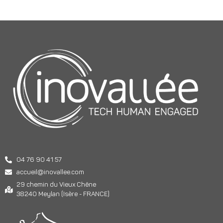
04 76 90 41 57
accueil@inovallee.com
29 chemin du Vieux Chêne
38240 Meylan (Isère - FRANCE)