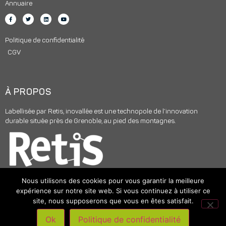
Annuaire
Politique de confidentialité
CGV
À PROPOS
Labellisée par Retis, inovallée est une technopole de l’innovation
durable située près de Grenoble, au pied des montagnes.
Nous utilisons des cookies pour vous garantir la meilleure
expérience sur notre site web. Si vous continuez à utiliser ce
site, nous supposerons que vous en êtes satisfait.
© 2025
INOVALLÉE
– Tous droits réservés –
Mentions légales
|
Ok
Politique de confidentialité
Accompagnement digital par Skyloud