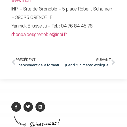
www.inpi.fr
INPI – Site de Grenoble – 5 place Robert Schuman
– 38025 GRENOBLE
Yannick Brussetti – Tel. : 04 76 84 45 76
rhonealpesgrenoble@inpi.fr
PRÉCÉDENT
SUIVANT
Financement de la formation : rôle des OPCA, obligations légales et opportunités
Quand Minimento explique comment booster sa communication avec le motion design, Dahub témoigne !
Suivez-nous !