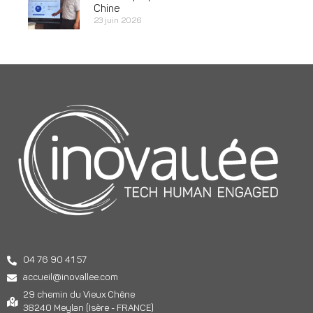
Chine
23 juin 2026
04 76 90 41 57
accueil@inovallee.com
29 chemin du Vieux Chêne
38240 Meylan (Isère - FRANCE)