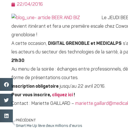
22/04/2016
Le JEUDI BEE
devient itinérant et fera une première escale chez Cowo
grenobloise !
A cette occasion,
DIGITAL GRENOBLE et MEDICALPS
s’a
les acteurs du secteur des technologies de la santé, à pa
21h30
.
Au menu de la soirée : échanges entre professionnels, dé
forme de présentations courtes.
Inscription obligatoire
jusqu’au 22 avril 2016.
Pour vous inscrire,
cliquez ici
!
Contact : Mariette GAILLARD –
mariette.gaillard@medica
PRÉCÉDENT
Smart Me Up lève deux millions d’euros