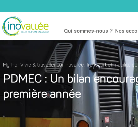
Qui sommes-nous ?
Nos acc
My Ino : Vivre & travailler sur inovallée
,
Transport et mobilité du
PDMEC : Un bilan encoura
première année