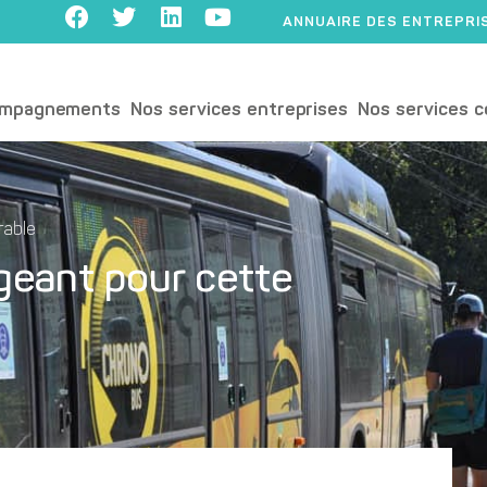
ANNUAIRE DES ENTREPRI
ompagnements
Nos services entreprises
Nos services c
rable
geant pour cette