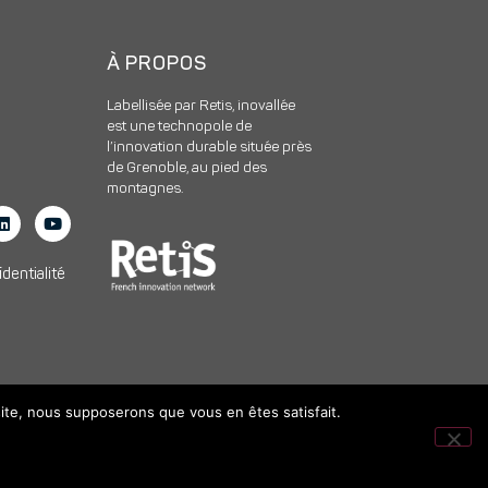
À PROPOS
Labellisée par Retis, inovallée
est une technopole de
l’innovation durable située près
de Grenoble, au pied des
montagnes.
identialité
 site, nous supposerons que vous en êtes satisfait.
ud