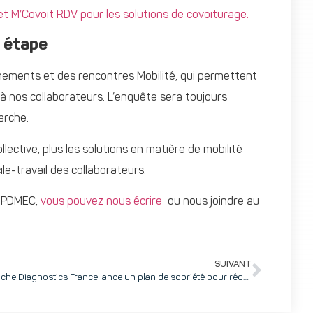
et M’Covoit RDV pour les solutions de covoiturage.
 étape
ements et des rencontres Mobilité, qui permettent
 à nos collaborateurs. L’enquête sera toujours
arche.
lective, plus les solutions en matière de mobilité
le-travail des collaborateurs.
e PDMEC,
vous pouvez nous écrire
ou nous joindre au
SUIVANT
Roche Diagnostics France lance un plan de sobriété pour réduire de 14% ses flux d’énergie en période hivernale sur son siège meylanais