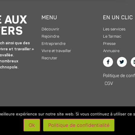
E AUX
MENU
EN UN CLIC
TERS
Découvrir
Les services
Rejoindre
Le Tarmac
ch ainsi que des
Entreprendre
Presse
ivre et travailler »
Vivre et travailler
Annuaire
ovallée.
Recruter
 nombreux
echnopole.
Politique de conf
CGV
eilleure expérience sur notre site web. Si vous continuez à utiliser ce
Ok
Politique de confidentialité
s droits réservés –
Mentions légales
|
Accompagnement digital par Skylo