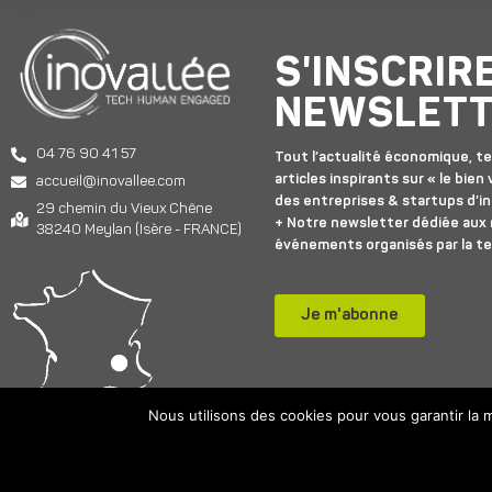
S'INSCRIR
NEWSLET
04 76 90 41 57
Tout l’actualité économique, te
articles inspirants sur « le bien v
accueil@inovallee.com
des entreprises & startups d’in
29 chemin du Vieux Chêne
+ Notre newsletter dédiée aux
38240 Meylan (Isère - FRANCE)
événements organisés par la t
Je m'abonne
Nous utilisons des cookies pour vous garantir la m
© 2025
INOVALLÉE
– Tou