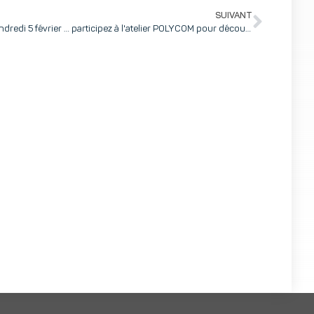
SUIVANT
Vendredi 5 février … participez à l'atelier POLYCOM pour découvrir la communication collaborative unifiée !