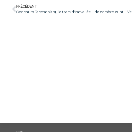
PRÉCÉDENT
Concours Facebook by la team d'inovallée … de nombreux lots à gagner !