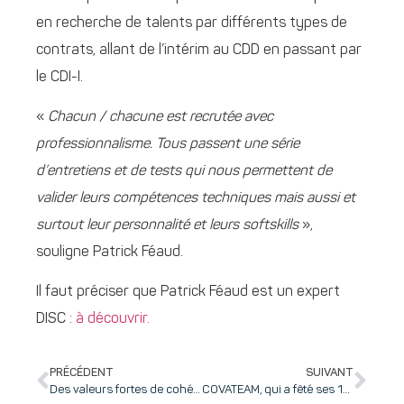
en recherche de talents par différents types de
contrats, allant de l’intérim au CDD en passant par
le CDI-I.
«
Chacun / chacune est recrutée avec
professionnalisme. Tous passent une série
d’entretiens et de tests qui nous permettent de
valider leurs compétences techniques mais aussi et
surtout leur personnalité et leurs softskills
»,
souligne Patrick Féaud.
Il faut préciser que Patrick Féaud est un expert
DISC :
à découvrir.
PRÉCÉDENT
SUIVANT
Des valeurs fortes de cohésion intergénérationnelle, un onboarding soigné pour tous et le bouche à oreille comme levier de recrutement : la recette marque employeur d’Ekosphere !
COVATEAM, qui a fêté ses 10 ans de succès, accélère son développement régional et ouvre une agence à Lyon, pilotée par Lionel FORSTER