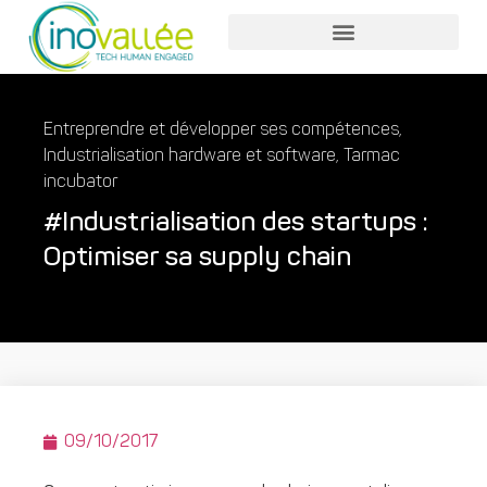
Nos services entreprises
Nos services collaborateurs
Entreprendre et développer ses compétences
,
Industrialisation hardware et software
,
Tarmac
incubator
#Industrialisation des startups :
Optimiser sa supply chain
09/10/2017