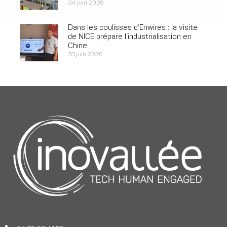
24 juin 2026
Dans les coulisses d’Enwires : la visite
de NICE prépare l’industrialisation en
Chine
23 juin 2026