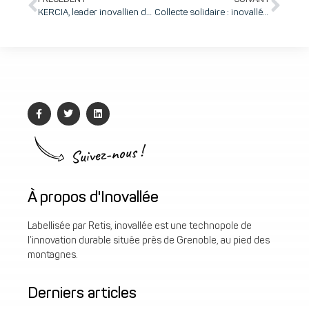
KERCIA, leader inovallien du vote électronique pour les élections CSE avec 2 solutions prêtes à l’emploi pour préparer les élections 2026-2027
Collecte solidaire : inovallée se remobilise en faveur des personnes les plus démunies pour cette fin d’année
Suivez-nous !
À propos d'Inovallée
Labellisée par Retis, inovallée est une technopole de
l’innovation durable située près de Grenoble, au pied des
montagnes.
Derniers articles