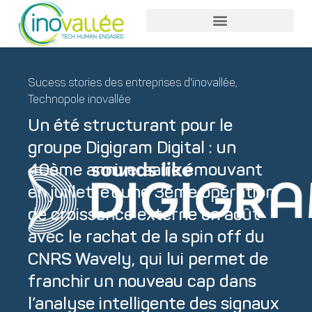
Nos services entreprises
Nos services collaborateurs
Sucess stories des entreprises d'inovallée
,
Technopole inovallée
Un été structurant pour le
groupe Digigram Digital : un
40ème anniversaire émouvant
en juillet, et une 3ème opération
de croissance externe en août
avec le rachat de la spin off du
CNRS Wavely, qui lui permet de
franchir un nouveau cap dans
l’analyse intelligente des signaux