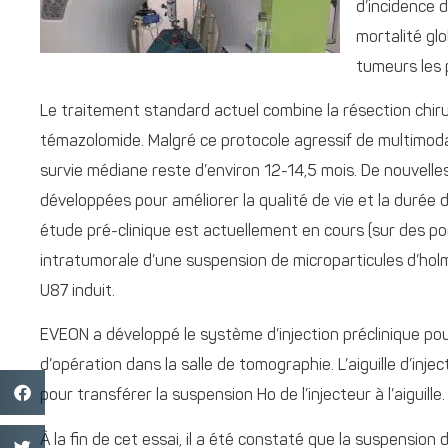
d’incidence d
mortalité gl
tumeurs les 
Le traitement standard actuel combine la résection chirur
témazolomide. Malgré ce protocole agressif de multimodal
survie médiane reste d’environ 12-14,5 mois. De nouvell
développées pour améliorer la qualité de vie et la durée de
étude pré-clinique est actuellement en cours (sur des porcs
intratumorale d’une suspension de microparticules d’holm
U87 induit.
EVEON a développé le système d’injection préclinique pour 
d’opération dans la salle de tomographie. L’aiguille d’inje
pour transférer la suspension Ho de l’injecteur à l’aiguille.
À la fin de cet essai, il a été constaté que la suspension