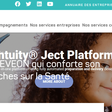
ANNUAIRE DES ENTREPRI
ompagnements
Nos services entreprises
Nos services c
lée
r EVEON qui conforte son
ches sur la Santé