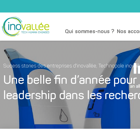
Qui sommes-nous ?
Nos acc
Sucess stories des entreprises d'inovallée
,
Technopole inoval
Une belle fin d’année pou
leadership dans les recher