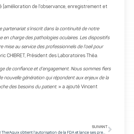
é (amélioration de l’observance, enregistrement et
partenariat s’inscrit dans la continuité de notre
 en charge des pathologies oculaires. Les dispositifs
 mise au service des professionnels de l’oeil pour
ric CHIBRET, Président des Laboratoires Théa.
age de confiance et d’engagement. Nous sommes fiers
e nouvelle génération qui répondent aux enjeux de la
oche des besoins du patient.
» a ajouté Vincent
SUIVANT
NH TherAguix obtient l’autorisation de la FDA et lance ses premiers essais cliniques aux États-Unis avec le Dana Farber and Brigham & Women’s Hospital à Boston !