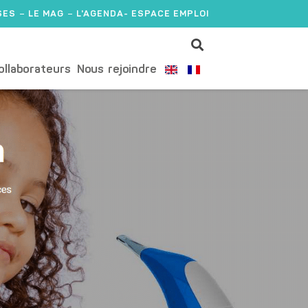
SES
LE MAG
L'AGENDA
- ESPACE EMPLOI
ollaborateurs
Nous rejoindre