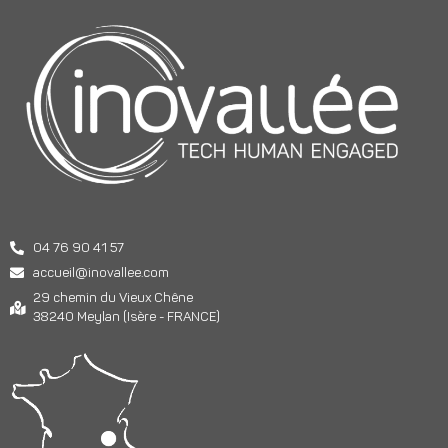
04 76 90 41 57
accueil@inovallee.com
29 chemin du Vieux Chêne
38240 Meylan (Isère - FRANCE)