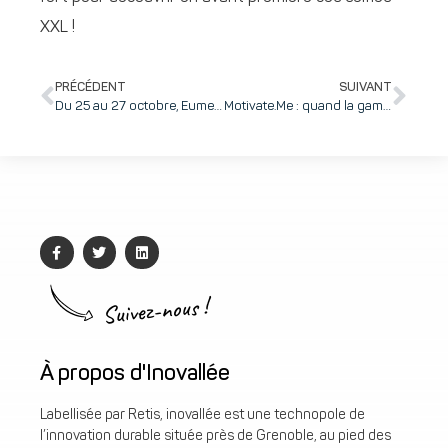
XXL !
PRÉCÉDENT
SUIVANT
Du 25 au 27 octobre, Eumetrys sera présent sur le SEMICON Europa aux côtés d’Inspectrology
Motivate.Me : quand la gamification aide les managers à challenger efficacement leurs équipes !
Suivez-nous !
À propos d'Inovallée
Labellisée par Retis, inovallée est une technopole de
l’innovation durable située près de Grenoble, au pied des