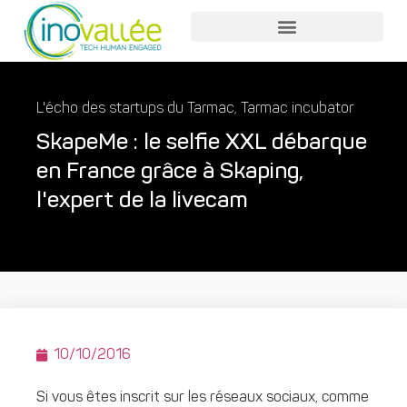
Nos services entreprises
Nos services collaborateurs
L'écho des startups du Tarmac
,
Tarmac incubator
SkapeMe : le selfie XXL débarque
en France grâce à Skaping,
l'expert de la livecam
10/10/2016
Si vous êtes inscrit sur les réseaux sociaux, comme