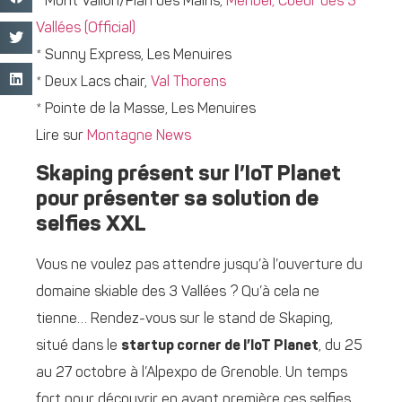
* Mont Vallon/Plan des Mains,
Méribel, Coeur des 3
Vallées (Official)
* Sunny Express, Les Menuires
* Deux Lacs chair,
Val Thorens
* Pointe de la Masse, Les Menuires
Lire sur
Montagne News
Skaping présent sur l’IoT Planet
pour présenter sa solution de
selfies XXL
Vous ne voulez pas attendre jusqu’à l’ouverture du
domaine skiable des 3 Vallées ? Qu’à cela ne
tienne… Rendez-vous sur le stand de Skaping,
situé dans le
startup corner de l’IoT Planet
, du 25
au 27 octobre à l’Alpexpo de Grenoble. Un temps
fort pour découvrir en avant première ces selfies