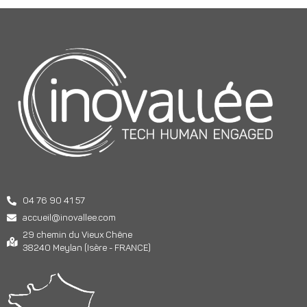
04 76 90 41 57
accueil@inovallee.com
29 chemin du Vieux Chêne
38240 Meylan (Isère - FRANCE)