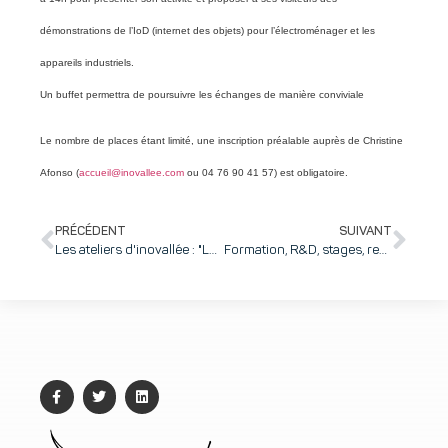
démonstrations de l’IoD (internet des objets) pour l’électroménager et les
appareils industriels.
Un buffet permettra de poursuivre les échanges de manière conviviale
Le nombre de places étant limité, une inscription préalable auprès de Christine
Afonso (
accueil@inovallee.com
ou 04 76 90 41 57) est obligatoire.
PRÉCÉDENT
SUIVANT
Les ateliers d'inovallée : "La santé complémentaire santé pour l'ensemble des salariés : plus que quelques semaines pour choisir !" – Mardi 8 décembre de 12h à 14h
Formation, R&D, stages, recrutement, alternance, … venez rencontrer GEM et Grenoble INP dans les restaurants inter-entreprises d'inovallée les 23/11 et 03/12.