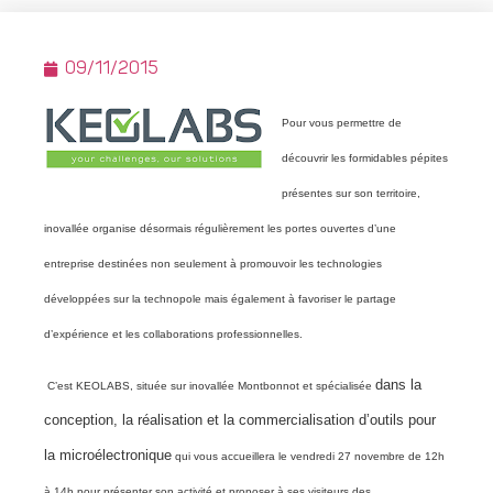
09/11/2015
Pour vous permettre de
découvrir les formidables pépites
présentes sur son territoire,
inovallée organise désormais régulièrement les portes ouvertes d’une
entreprise destinées non seulement à promouvoir les technologies
développées sur la technopole mais également à favoriser le partage
d’expérience et les collaborations professionnelles.
dans la
C’est KEOLABS, située sur inovallée Montbonnot et spécialisée
conception, la réalisation et la commercialisation d’outils pour
la microélectronique
qui vous accueillera le vendredi 27 novembre de 12h
à 14h pour présenter son activité et proposer à ses visiteurs des