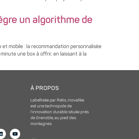
ntègre un algorithme de
b et mobile : la recommandation personnalisée
nute une box à offrir, en laissant à la
À PROPOS
Labellisée par Retis, inovallée
est une technopole de
l’innovation durable située près
de Grenoble, au pied des
montagnes.