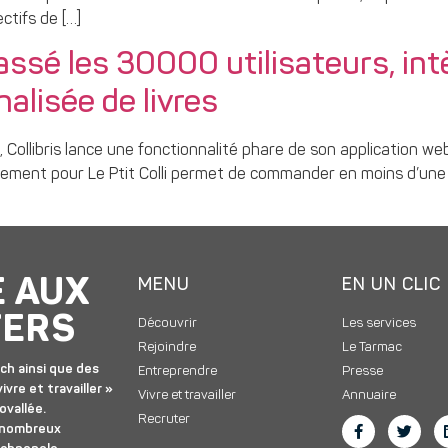
ctifs de […]
dépassé les 30000 utilisateurs, i
lisée de livres
ollibris lance une fonctionnalité phare de son application we
ement pour Le Ptit Colli permet de commander en moins d’une mi
E AUX
MENU
EN UN CLIC
TERS
Découvrir
Les services
Rejoindre
Le Tarmac
ch ainsi que des
Entreprendre
Presse
ivre et travailler »
Vivre et travailler
Annuaire
ovallée.
Recruter
 nombreux