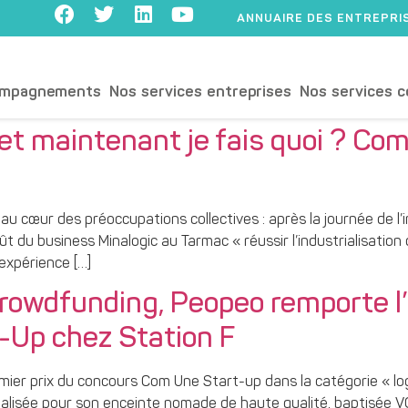
ANNUAIRE DES ENTREPRI
ompagnements
Nos services entreprises
Nos services c
, et maintenant je fais quoi ? C
 au cœur des préoccupations collectives : après la journée de l
du business Minalogic au Tarmac « réussir l’industrialisation 
 expérience […]
rowdfunding, Peopeo remporte l’
-Up chez Station F
mier prix du concours Com Une Start-up dans la catégorie « lo
réalisée pour son enceinte nomade de haute qualité, baptisée 