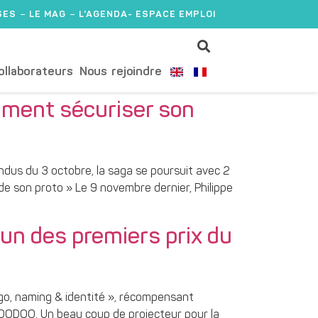
SES
LE MAG
L'AGENDA
- ESPACE EMPLOI
ollaborateurs
Nous rejoindre
omment sécuriser son
’indus du 3 octobre, la saga se poursuit avec 2
de son proto » Le 9 novembre dernier, Philippe
un des premiers prix du
go, naming & identité », récompensant
VOODOO. Un beau coup de projecteur pour la