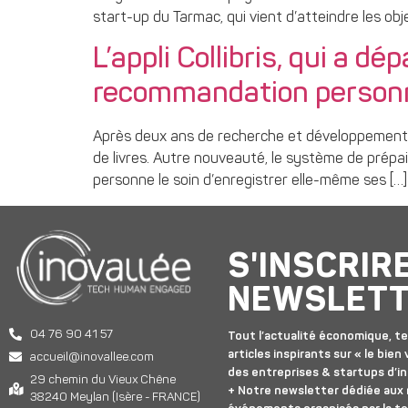
start-up du Tarmac, qui vient d’atteindre les obje
L’appli Collibris, qui a 
recommandation personna
Après deux ans de recherche et développement, C
de livres. Autre nouveauté, le système de prépai
personne le soin d’enregistrer elle-même ses […]
S'INSCRIR
NEWSLET
04 76 90 41 57
Tout l’actualité économique, te
articles inspirants sur « le bien v
accueil@inovallee.com
des entreprises & startups d’in
29 chemin du Vieux Chêne
+ Notre newsletter dédiée aux
38240 Meylan (Isère - FRANCE)