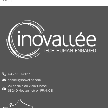
04 76 90 41 57
accueil@inovallee.com
29 chemin du Vieux Chêne
38240 Meylan (Isère - FRANCE)