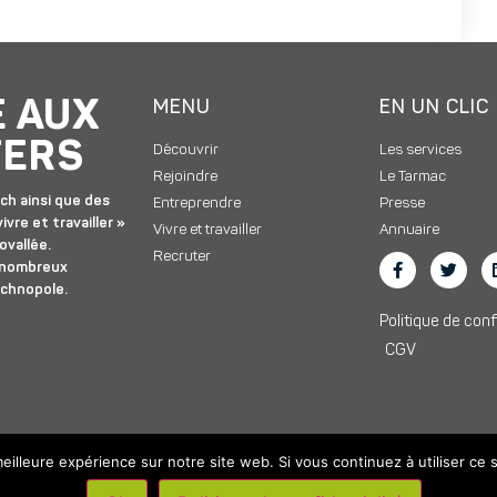
E AUX
MENU
EN UN CLIC
TERS
Découvrir
Les services
Rejoindre
Le Tarmac
ch ainsi que des
Entreprendre
Presse
ivre et travailler »
Vivre et travailler
Annuaire
ovallée.
Recruter
 nombreux
echnopole.
Politique de conf
CGV
eilleure expérience sur notre site web. Si vous continuez à utiliser ce