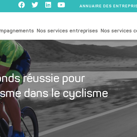
ANNUAIRE DES ENTREPRI
ompagnements
Nos services entreprises
Nos services c
onds réussie pour
isme dans le cyclisme