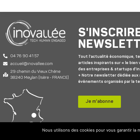
S'INSCRIR
NEWSLET
04 76 90 41 57
Tout l’actualité économique, te
articles inspirants sur « le bien v
accueil@inovallee.com
des entreprises & startups d’in
29 chemin du Vieux Chêne
+ Notre newsletter dédiée aux
38240 Meylan (Isère - FRANCE)
événements organisés par la t
Je m'abonne
Nous utilisons des cookies pour vous garantir la m