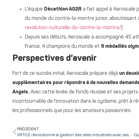
L’équipe
Décathlon AG2R
a fait appel à Aeroscale 
du monde du contre-la-montre junior, aboutissant à 
revolution-culturelle-du-contre-la-montre/
).
Depuis ses débuts, Aeroscale a accompagné 45 athl
France, 4 champions du monde et
9 médaillés olym
Perspectives d’avenir
Fort de ce succès initial, Aeroscale prépare déjà
un deuxi
supplémentaires
pour répondre à de nouvelles demand
Angels
.
Avec cette levée de fonds réussie et ses projets
incontournable de l’innovation dans le cyclisme, prêt à 
les professionnels que pour les amateurs passionnés.
PRÉCÉDENT
VRTICE révolutionne la gestion des sites industriels avec ses visites virtuelles 360° et reçoit un trophée de l’innovation