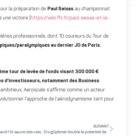
pour la préparation de
Paul Seixas
au championnat
une victoire (
https://velo.ffc.fr/paul-seixas-et-la-
ètes professionnels, dont 10 coureurs du Tour de
piques/paralympiques au dernier JO de Paris.
ème tour de levée de fonds visant 300 000 €
es d’investisseurs, notamment des Business
 ambitieux, Aeroscale s’affirme comme un acteur
révolutionner l’approche de l’aérodynamisme tant pour
SUIVANT
Quand l’IA sauve des vies : DrugOptimal double le potentiel de sa solution grâce à un nouveau modèle de prédiction IA