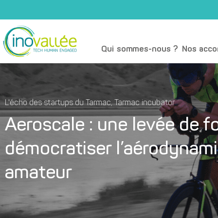
Qui sommes-nous ?
Nos acc
L'écho des startups du Tarmac
,
Tarmac incubator
Aeroscale : une levée de f
démocratiser l’aérodynam
amateur