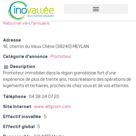
Nos services entreprises
Nos services collaborateurs
Retourner vers l'annuaire
Adresse
16, chemin du Vieux Chêne (38240) MEYLAN
Catégorie d'annonce
Promoteur
Description
Promoteur immobilier dans la région grenobloise fort d’une
expérience de plus de trente ans, nous réalisons des opérations de
logements et tertiaires, proches de chez vous et de vos attentes.
Téléphone
04 38 24 07 20
Site Internet
www.altiprom.com
Effectif inovallée
5
Effectif global
5