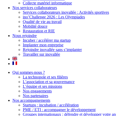
Collecte matériel informatique
Nos services collaborateurs
Services collaborateurs inovallée : Activités sportives
ino’Challenge 2026 : Les Olympiades
Qualité de vie au travail
Mobilité douce
Restauration et RIE
Nous rejoindre
Incuber / accélérer ma startup
Implanter mon entreprise
Rejoindre inovallée sans s’implanter
Travailler sur inovallée
Qui sommes-nous ?
La technopole et ses filières
L’association et sa gouvernance
L’équipe et ses missions
Nos engagements
Nos partenaires
Nos accompagnements
Startups : incubation / accélération
PME / ETI : accompagner le développement
Groupes internationaux : défendre et développer votre an