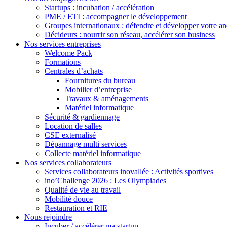
Startups : incubation / accélération
PME / ETI : accompagner le développement
Groupes internationaux : défendre et développer votre an
Décideurs : nourrir son réseau, accélérer son business
Nos services entreprises
Welcome Pack
Formations
Centrales d’achats
Fournitures du bureau
Mobilier d’entreprise
Travaux & aménagements
Matériel informatique
Sécurité & gardiennage
Location de salles
CSE externalisé
Dépannage multi services
Collecte matériel informatique
Nos services collaborateurs
Services collaborateurs inovallée : Activités sportives
ino’Challenge 2026 : Les Olympiades
Qualité de vie au travail
Mobilité douce
Restauration et RIE
Nous rejoindre
Incuber / accélérer ma startup