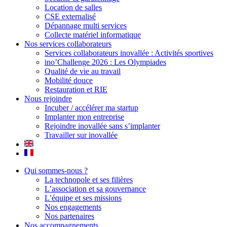
Location de salles
CSE externalisé
Dépannage multi services
Collecte matériel informatique
Nos services collaborateurs
Services collaborateurs inovallée : Activités sportives
ino’Challenge 2026 : Les Olympiades
Qualité de vie au travail
Mobilité douce
Restauration et RIE
Nous rejoindre
Incuber / accélérer ma startup
Implanter mon entreprise
Rejoindre inovallée sans s’implanter
Travailler sur inovallée
Qui sommes-nous ?
La technopole et ses filières
L’association et sa gouvernance
L’équipe et ses missions
Nos engagements
Nos partenaires
Nos accompagnements