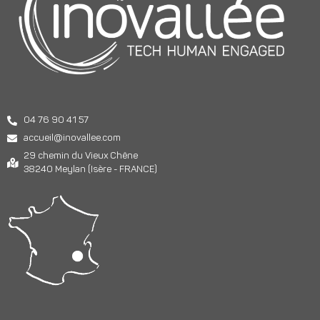
04 76 90 41 57
accueil@inovallee.com
29 chemin du Vieux Chêne
38240 Meylan (Isère - FRANCE)