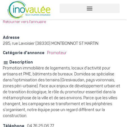
Nos services entreprises
Nos services collaborateurs
Retourner vers l'annuaire
Adresse
285, rue Lavoisier (38330) MONTBONNOT ST MARTIN
Catégorie d'annonce
Promoteur
Description
Promotion immobilière de logements, locaux d'activité pour
artisans et PME, bâtiments de bureaux. Domidea se spécialise
dans l'optimisation des terrains (Gresivaudan, pays voironnais,
zones péri-urbaine). Face aux enjeux de développement urbain et
de transition écologique, le rôle du promoteur essentiel dans la
métamorphose de la ville et de ses environs. Parce que les villes
changent, les campagnes se transforment et les périphéries
s’organisent, notre équipe pose un regard différent sur la
construction.
Téléphone
04 76 25 06 77