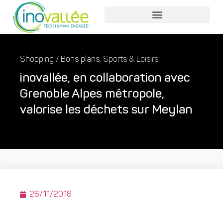
Nos services entreprises
Nos services collaborateurs
Shopping / Bons plans
,
Sports & Loisirs
inovallée, en collaboration avec
Grenoble Alpes métropole,
valorise les déchets sur Meylan
26/11/2018