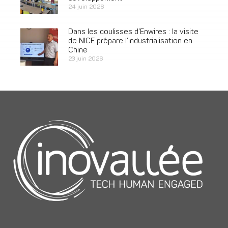
24 juin 2026
Dans les coulisses d’Enwires : la visite
de NICE prépare l’industrialisation en
Chine
23 juin 2026