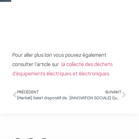
Pour aller plus loin vous pouvez également
consulter l’article sur
la collecte des déchets
d’équipements électriques et électroniques
PRÉCÉDENT
SUIVANT
[Market] Gate1 dispositif de soutien au développement commercial des startups
[INNOVATION SOCIALE] Quand la société civile participe à la réflexion sur la médecine prédictive