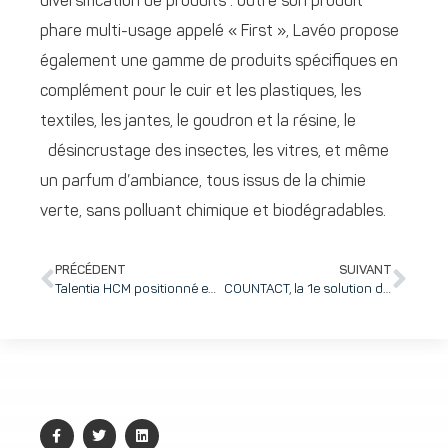
diversification de produits : outre son produit
phare multi-usage appelé « First », Lavéo propose
également une gamme de produits spécifiques en
complément pour le cuir et les plastiques, les
textiles, les jantes, le goudron et la résine, le
désincrustage des insectes, les vitres, et même
un parfum d’ambiance, tous issus de la chimie
verte, sans polluant chimique et biodégradables.
PRÉCÉDENT
SUIVANT
Talentia HCM positionné en tant que Core Challenger par Fosway dans la 9-Grid™ 2023 pour ses solutions globales cloud RH
COUNTACT, la 1e solution de digitale de sureté-sécurité séduit le géant Becton Dickinson