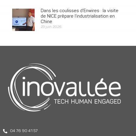
Dans les coulisses d’Enwires : la visite
de NICE prépare l’industrialisation en
Chine
23 juin 2026
04 76 90 41 57