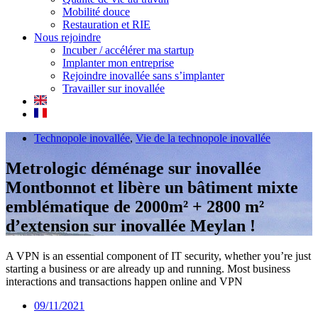
Mobilité douce
Restauration et RIE
Nous rejoindre
Incuber / accélérer ma startup
Implanter mon entreprise
Rejoindre inovallée sans s’implanter
Travailler sur inovallée
Technopole inovallée
,
Vie de la technopole inovallée
Metrologic déménage sur inovallée
Montbonnot et libère un bâtiment mixte
emblématique de 2000m² + 2800 m²
d’extension sur inovallée Meylan !
A VPN is an essential component of IT security, whether you’re just
starting a business or are already up and running. Most business
interactions and transactions happen online and VPN
09/11/2021