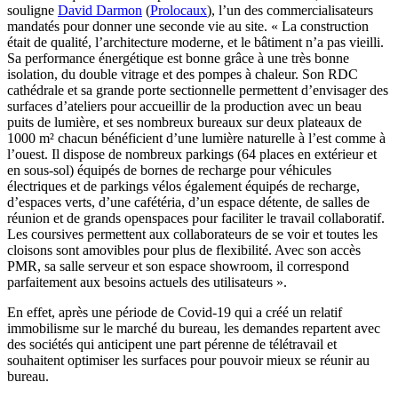
souligne
David Darmon
(
Prolocaux
), l’un des commercialisateurs
mandatés pour donner une seconde vie au site. « La construction
était de qualité, l’architecture moderne, et le bâtiment n’a pas vieilli.
Sa performance énergétique est bonne grâce à une très bonne
isolation, du double vitrage et des pompes à chaleur. Son RDC
cathédrale et sa grande porte sectionnelle permettent d’envisager des
surfaces d’ateliers pour accueillir de la production avec un beau
puits de lumière, et ses nombreux bureaux sur deux plateaux de
1000 m² chacun bénéficient d’une lumière naturelle à l’est comme à
l’ouest. Il dispose de nombreux parkings (64 places en extérieur et
en sous-sol) équipés de bornes de recharge pour véhicules
électriques et de parkings vélos également équipés de recharge,
d’espaces verts, d’une cafétéria, d’un espace détente, de salles de
réunion et de grands openspaces pour faciliter le travail collaboratif.
Les coursives permettent aux collaborateurs de se voir et toutes les
cloisons sont amovibles pour plus de flexibilité. Avec son accès
PMR, sa salle serveur et son espace showroom, il correspond
parfaitement aux besoins actuels des utilisateurs ».
En effet, après une période de Covid-19 qui a créé un relatif
immobilisme sur le marché du bureau, les demandes repartent avec
des sociétés qui anticipent une part pérenne de télétravail et
souhaitent optimiser les surfaces pour pouvoir mieux se réunir au
bureau.