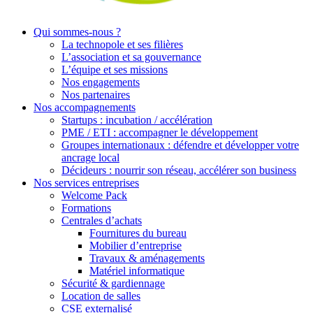
Qui sommes-nous ?
La technopole et ses filières
L’association et sa gouvernance
L’équipe et ses missions
Nos engagements
Nos partenaires
Nos accompagnements
Startups : incubation / accélération
PME / ETI : accompagner le développement
Groupes internationaux : défendre et développer votre
ancrage local
Décideurs : nourrir son réseau, accélérer son business
Nos services entreprises
Welcome Pack
Formations
Centrales d’achats
Fournitures du bureau
Mobilier d’entreprise
Travaux & aménagements
Matériel informatique
Sécurité & gardiennage
Location de salles
CSE externalisé