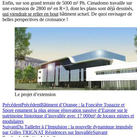
Enfin, sur son grand terrain de 5000 m² Ph. Cimadomo travaille sur
une extension de 2800 m² en R+3, dont les plans sont déjà dessinés,
qui viendrait se relier en bout
bâtiment actuel. De quoi envisager de
belles perspectives de croissance !
Le projet d’extension
Précédent
Précédent
Bâtiment d’Orange : la Foncière Topazze et
Spore entament la plus grosse rénovation passive d’Europe sur le
patrimoine historique d’inovallée avec 17 000m² de locaux mixtes et
modulaires
Suivant
Du Taillefer à l’Impulsion : la nouvelle dynamique impulsée
par Gilles TRIGNAT Résidences sur Inovallée
Suivant