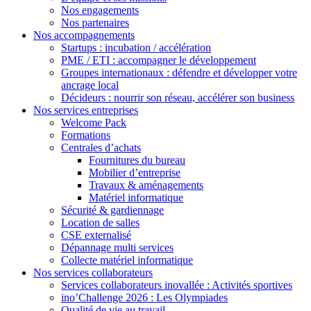
Nos engagements
Nos partenaires
Nos accompagnements
Startups : incubation / accélération
PME / ETI : accompagner le développement
Groupes internationaux : défendre et développer votre
ancrage local
Décideurs : nourrir son réseau, accélérer son business
Nos services entreprises
Welcome Pack
Formations
Centrales d’achats
Fournitures du bureau
Mobilier d’entreprise
Travaux & aménagements
Matériel informatique
Sécurité & gardiennage
Location de salles
CSE externalisé
Dépannage multi services
Collecte matériel informatique
Nos services collaborateurs
Services collaborateurs inovallée : Activités sportives
ino’Challenge 2026 : Les Olympiades
Qualité de vie au travail