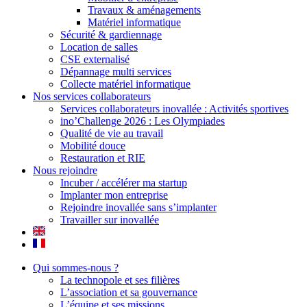
Travaux & aménagements
Matériel informatique
Sécurité & gardiennage
Location de salles
CSE externalisé
Dépannage multi services
Collecte matériel informatique
Nos services collaborateurs
Services collaborateurs inovallée : Activités sportives
ino’Challenge 2026 : Les Olympiades
Qualité de vie au travail
Mobilité douce
Restauration et RIE
Nous rejoindre
Incuber / accélérer ma startup
Implanter mon entreprise
Rejoindre inovallée sans s’implanter
Travailler sur inovallée
Qui sommes-nous ?
La technopole et ses filières
L’association et sa gouvernance
L’équipe et ses missions