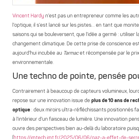
Vincent Hardy
n’est pas un entrepreneur comme les autre
l’optique, il s’est lancé sur les pistes… en tant que monite
saisons qui se bouleversent, que l’idée a germé : utilise
changement climatique. De cette prise de conscience e
aujourd’hui incubée au
Tarmac
et récompensée par le pri
environnementale.
Une techno de pointe, pensée po
Contrairement à beaucoup de capteurs volumineux, lourd
repose sur une innovation issue de
plus de 10 ans de re
optique
: deux miroirs ultra-réfléchissants positionnés f
à l’intérieur d’un faisceau de lumière. Une innovation pe
ouvre des perspectives bien au-delà du laboratoire puisq
(
https://imtech.imt.fr/2025/06/06/gaz-a-effet-de-serr