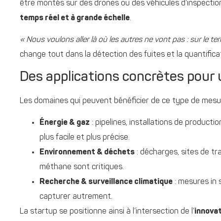
être montés sur des drones ou des véhicules d’inspectio
temps réel et à grande échelle
.
« Nous voulons aller là où les autres ne vont pas : sur le te
change tout dans la détection des fuites et la quantifica
Des applications concrètes pour
Les domaines qui peuvent bénéficier de ce type de mesu
Énergie & gaz
: pipelines, installations de producti
plus facile et plus précise.
Environnement & déchets
: décharges, sites de t
méthane sont critiques.
Recherche & surveillance climatique
: mesures in s
capturer autrement.
La startup se positionne ainsi à l’intersection de l’
innovat