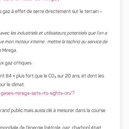
s gaz à effet de serre directement sur le terrain –
vec les industriels et utilisateurs potentiels que l’on a
rve mon moteur interne : mettre la techno au service de
 Mirega.
x gaz critiques :
t 84 × plus fort que le CO₂ sur 20 ans, et dont les
ur le climat.
-gases-mirega-sets-its-sights-on/?
grand public mais aussi clé à mesurer dans la course
e mondiale de l’énergie (pétrole, gaz, charbon) était