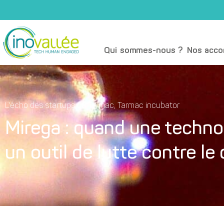
Qui sommes-nous ?
Nos acc
L'écho des startups du Tarmac
,
Tarmac incubator
Mirega : quand une techno
un outil de lutte contre l