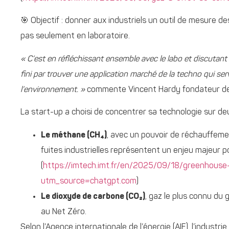
🎯 Objectif : donner aux industriels un outil de mesure de
pas seulement en laboratoire.
« C’est en réfléchissant ensemble avec le labo et discutant a
fini par trouver une application marché de la techno qui se
l’environnement. »
commente Vincent Hardy fondateur de
La start-up a choisi de concentrer sa technologie sur deu
Le méthane (CH₄)
, avec un pouvoir de réchauffemen
fuites industrielles représentent un enjeu majeur po
(
https://imtech.imt.fr/en/2025/09/18/greenhouse
utm_source=chatgpt.com
)
Le dioxyde de carbone (CO₂)
, gaz le plus connu du 
au Net Zéro.
Selon l’Agence internationale de l’énergie (AIE), l’industri