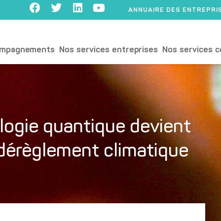
ANNUAIRE DES ENTREPRI
ompagnements
Nos services entreprises
Nos services c
logie quantique devient
e dérèglement climatique