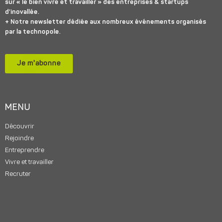
sur « le bien vivre et travailler » des entreprises & startups
d’inovallée.
+ Notre newsletter dédiée aux nombreux événements organisés
par la technopole.
Je m'abonne
MENU
Découvrir
Rejoindre
Entreprendre
Vivre et travailler
Recruter