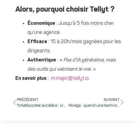
Alors, pourquoi choisir Tellyt ?
Économique
: Jusqu’à 5 fois moins cher
qu’une agence.
Efficace
: 15 à 20h/mois gagnées pour les
dirigeants.
Authentique
:
« Pas d’IA générative, mais
des outils qui valorisent le vrai. »
En savoir plus
:
m.major@tellyt.io
PRÉCÉDENT
SUIVANT
Tchatbooster accélère : croissance, Europe et innovation au cœur de la relation client
Mirega : quand une technologie quantique devient un outil de lutte contre le dérèglement climatique