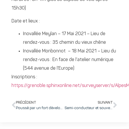
15h30)
Date et lieux :
Inovallée Meylan – 17 Mai 2021 – Lieu de
rendez-vous : 35 chemin du vieux chêne
Inovallée Monbonnot – 18 Mai 2021 – Lieu du
rendez-vous : En face de l’atelier numérique
(544 avenue de l’Europe)
Inscriptions :
https://grenoble.sphinxonline.net/surveyserver/s/Alpes
PRÉCÉDENT
SUIVANT
Poussé par un fort développement à l’international, Enlaps double son chiffre d’affaires en 2020
Semi-conducteur et souveraineté européenne : une carte à jouer pour l’écosystème Grenoble Alpes et inovallée dans cette course technologique ?