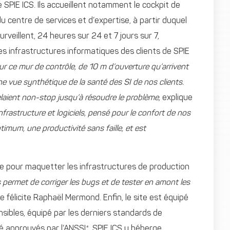
e SPIE ICS. Ils accueillent notamment le cockpit de
u centre de services et d’expertise, à partir duquel
urveillent, 24 heures sur 24 et 7 jours sur 7,
es infrastructures informatiques des clients de SPIE
ur ce mur de contrôle, de 10 m d’ouverture qu’arrivent
ne vue synthétique de la santé des SI de nos clients.
elaient non-stop jusqu’à résoudre le problème,
explique
nfrastructure et logiciels, pensé pour le confort de nos
timum, une productivité sans faille, et est
iée pour maquetter les infrastructures de production
s permet de corriger les bugs et de tester en amont les
e félicite Raphaël Mermond. Enfin, le site est équipé
nsibles, équipé par les derniers standards de
té approuvés par l’ANSSI*. SPIE ICS y héberge