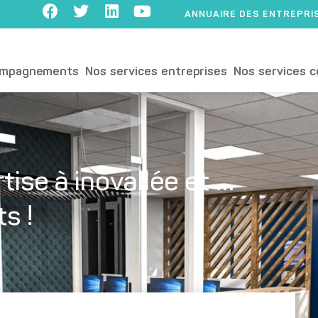
ANNUAIRE DES ENTREPRI
ompagnements
Nos services entreprises
Nos services c
tise à inovallée et …
s !