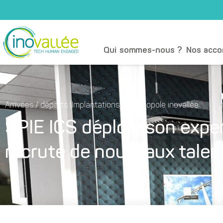
Qui sommes-nous ?
Nos acc
Arrivées / départs (Implantations)
,
Technopole inovallée
SPIE ICS déploie son exper
recrute de nouveaux talent