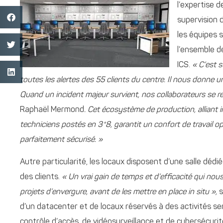
l’expertise d
supervision d
les équipes s
l’ensemble d
ICS.
« C’est s
toutes les alertes des 55 clients du centre. Il nous donne u
Quand un incident majeur survient, nos collaborateurs se r
Raphaël Mermond
. Cet écosystème de production, alliant i
techniciens postés en 3*8, garantit un confort de travail op
parfaitement sécurisé. »
Autre particularité, les locaux disposent d’une salle déd
des clients.
« Un vrai gain de temps et d’efficacité qui nou
projets d’envergure, avant de les mettre en place in situ »,
s
d’un datacenter et de locaux réservés à des activités se
contrôle d’accès, de vidéosurveillance et de cybersécuri