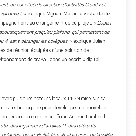
t, où est située la direction d’activités Grand Est,
vail ouvert »
, explique Myriam Maton, assistante de
 accompagnement au changement de ce projet.
« L’open
s acoustiquement jusqu’au plafond, qui permettent de
ou 4, sans déranger les collègues »,
explique Julien
lles de réunion équipées d’une solution de
ronnement de travail, dans un esprit « digital
jà avec plusieurs acteurs locaux. L’ESN mise sur sa
 parc technologique pour développer de nouvelles
s en tension, comme le confirme Arnaud Lombard :
ter des ingénieurs d’affaires IT, des référents
qu’acteur de proximité, être situé au cœur de la vallée