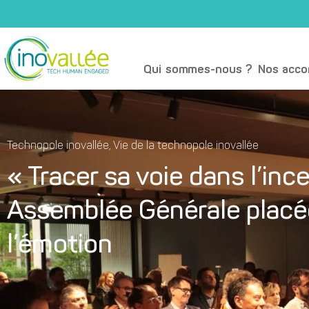
Qui sommes-nous ?
Nos acc
Technopole inovallée
,
Vie de la technopole inovallée
« Tracer sa voie dans l’inc
Assemblée Générale placée
l’émotion