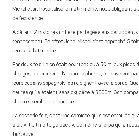
Il devait le 15 avril nous partager 5 histoires vécues. Il f
Michel était hospitalisé le matin même, nous obligeant à 
de l’existence.
A défaut, 2 histoires ont été partagées aux participants :
renoncement. En effet Jean-Michel s’est approché 5 foi
réussir à l’atteindre.
Par deux fois il n’en était pourtant qu’à 50 m, aux pieds du
chargés, notamment d’appareils photos, et n’avaient pas 
leurs copains espagnols les rejoignent avec la corde. Quand 
heures qu’ils étaient sans oxygène à 8800m. Son compagno
choisi ensemble de renoncer.
La seconde fois, c’est une corniche qui s’est écroulée qu
a dit « it’s time to go back ». Ce même sherpa qui a réuss
tentative.