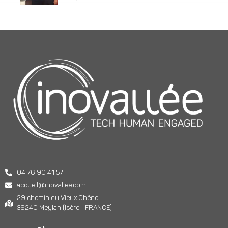
04 76 90 41 57
accueil@inovallee.com
29 chemin du Vieux Chêne
38240 Meylan (Isère - FRANCE)