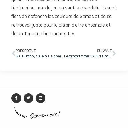
l’entreprise, mais le jeu en vaut la chandelle. Ils sont
fiers de défendre les couleurs de Sames et de se
retrouver juste pour le plaisir d’être ensemble et
de partager un bon moment. »
PRÉCÉDENT
SUIVANT
Blue Ortho, ou le plaisir partagé de (re)venir au bureau : un esprit d’équipe cultivé au quotidien par un employeur pas tout à fait comme les autres …
Le programme GATE 1 a pris son envol fin mai avec 10 startups à son bord pour assurer leur décollage commercial.
Suivez-nous !