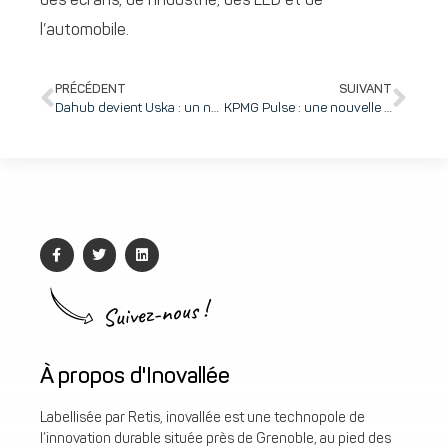
des écrans, de l’industrie, des LED et de
l’automobile.
PRÉCÉDENT
SUIVANT
Dahub devient Uska : un nouveau nom pour de nouvelles ambitions internationales !
KPMG Pulse : une nouvelle approche pour un accompagnement à 360 degrés des dirigeants par les meilleurs experts conseil régionaux et locaux, de la création à la cession
Suivez-nous !
À propos d'Inovallée
Labellisée par Retis, inovallée est une technopole de
l’innovation durable située près de Grenoble, au pied des