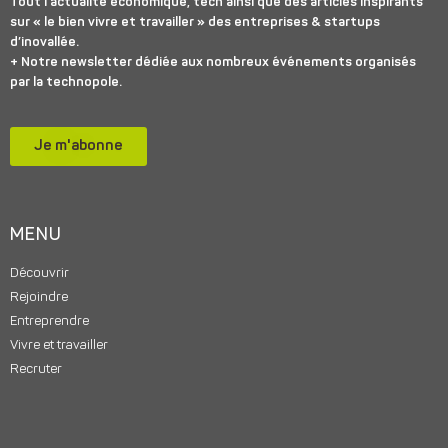
Tout l’actualité économique, tech ainsi que des articles inspirants
sur « le bien vivre et travailler » des entreprises & startups
d’inovallée.
+ Notre newsletter dédiée aux nombreux événements organisés
par la technopole.
Je m'abonne
MENU
Découvrir
Rejoindre
Entreprendre
Vivre et travailler
Recruter