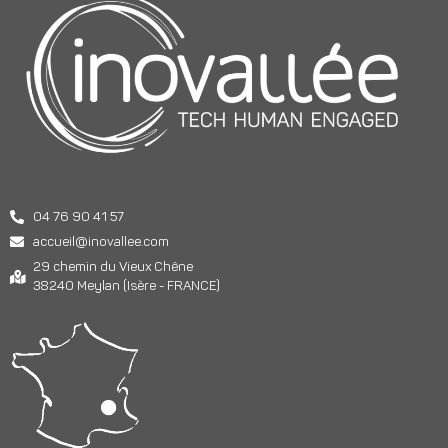
04 76 90 41 57
accueil@inovallee.com
29 chemin du Vieux Chêne
38240 Meylan (Isère - FRANCE)