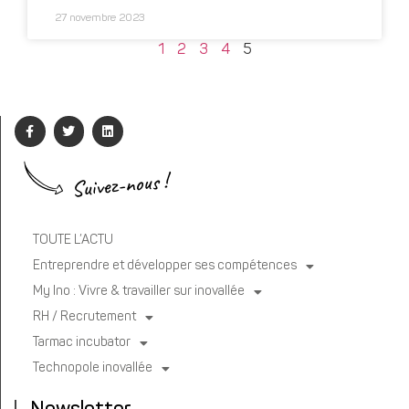
27 novembre 2023
1
2
3
4
5
Suivez-nous !
TOUTE L’ACTU
Entreprendre et développer ses compétences
My Ino : Vivre & travailler sur inovallée
RH / Recrutement
Tarmac incubator
Technopole inovallée