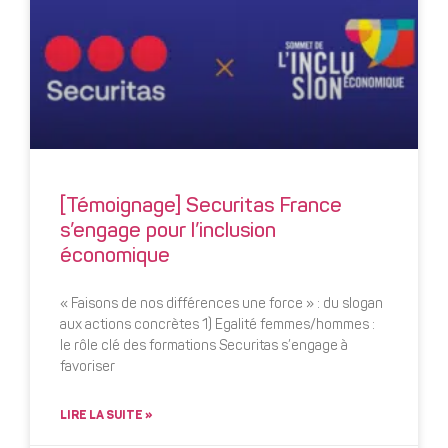
[Témoignage] Securitas France
s’engage pour l’inclusion
économique
« Faisons de nos différences une force » : du slogan
aux actions concrètes 1) Egalité femmes/hommes :
le rôle clé des formations Securitas s’engage à
favoriser
LIRE LA SUITE »