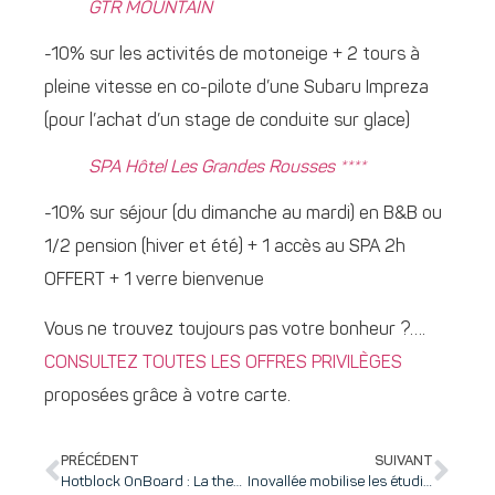
GTR MOUNTAIN
-10% sur les activités de motoneige + 2 tours à
pleine vitesse en co-pilote d’une Subaru Impreza
(pour l’achat d’un stage de conduite sur glace)
SPA Hôtel Les Grandes Rousses ****
-10% sur séjour (du dimanche au mardi) en B&B ou
1/2 pension (hiver et été) + 1 accès au SPA 2h
OFFERT + 1 verre bienvenue
Vous ne trouvez toujours pas votre bonheur ?….
CONSULTEZ TOUTES LES OFFRES PRIVILÈGES
proposées grâce à votre carte.
PRÉCÉDENT
SUIVANT
Hotblock OnBoard : La thermo-électricité au service des enjeux énergétiques
Inovallée mobilise les étudiants de l’UGA autour d’un projet de showroom sur Hack ton campus !