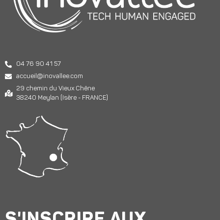
04 76 90 41 57
accueil@inovallee.com
29 chemin du Vieux Chêne
38240 Meylan (Isère - FRANCE)