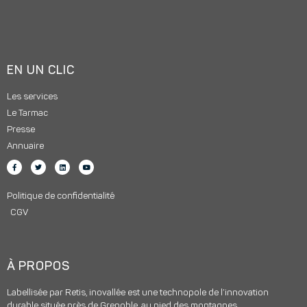
EN UN CLIC
Les services
Le Tarmac
Presse
Annuaire
Politique de confidentialité
CGV
À PROPOS
Labellisée par Retis, inovallée est une technopole de l’innovation
durable située près de Grenoble, au pied des montagnes.